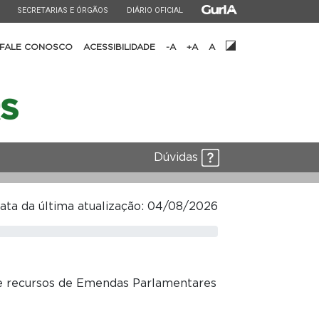
ESTADO
ESTADO
ESTADO
SECRETARIAS E ÓRGÃOS
DIÁRIO OFICIAL
FALE CONOSCO
ACESSIBILIDADE
-A
+A
A
Dúvidas
ata da última atualização: 04/08/2026
 de recursos de Emendas Parlamentares