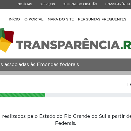
ESTADO
ESTADO
ESTADO
ESTADO
NOTÍCIAS
SERVIÇOS
CENTRAL DO CIDADÃO
TRANSPARÊNCIA
INÍCIO
O PORTAL
MAPA DO SITE
PERGUNTAS FREQUENTES
s associadas às Emendas federais
D
s realizados pelo Estado do Rio Grande do Sul a partir
Federais.