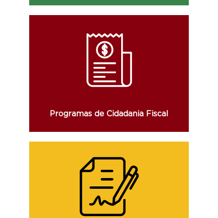
Consulte os valores distribuídos pelo
Devolve ICMS, pelos sorteios da Nota
Fiscal Gaúcha e pela inciativa Receita
Certa.
Programas de Cidadania Fiscal
Consulte a relação dos contratos
celebrados, com o seu respectivo resumo,
valor, objeto e vigência, bem como os
aditivos deles decorrentes.