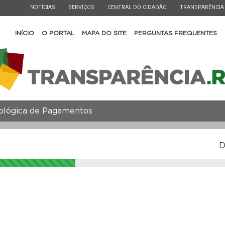
ESTADO
ESTADO
ESTADO
ESTADO
NOTÍCIAS
SERVIÇOS
CENTRAL DO CIDADÃO
TRANSPARÊNCIA
INÍCIO
O PORTAL
MAPA DO SITE
PERGUNTAS FREQUENTES
lógica de Pagamentos
D