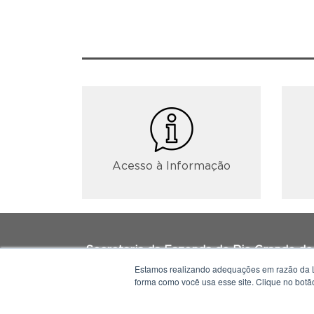
Acesso à Informação
Secretaria da Fazenda do Rio Grande do
Av. Mauá, 1155, Porto Alegre | RS
Estamos realizando adequações em razão da L
forma como você usa esse site. Clique no botã
Horário de atendimento: 8h30 às 12h e 1