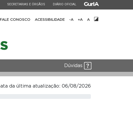
ESTADO
ESTADO
ESTADO
SECRETARIAS E ÓRGÃOS
DIÁRIO OFICIAL
FALE CONOSCO
ACESSIBILIDADE
-A
+A
A
Dúvidas
ata da última atualização: 06/08/2026